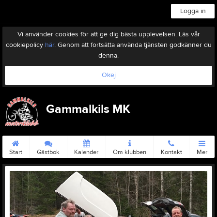
Logga in
Vi använder cookies för att ge dig bästa upplevelsen. Läs vår
cookiepolicy
här
. Genom att fortsätta använda tjänsten godkänner du
denna.
Okej
Gammalkils MK
Start
Gästbok
Kalender
Om klubben
Kontakt
Mer