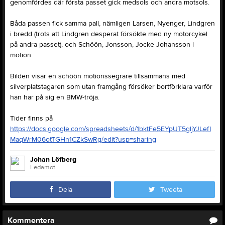
genomfördes där första passet gick medsols och andra motsols.
Båda passen fick samma pall, nämligen Larsen, Nyenger, Lindgren
i bredd (trots att Lindgren desperat försökte med ny motorcykel
på andra passet), och Schöön, Jonsson, Jocke Johansson i
motion.
Bilden visar en schöön motionssegrare tillsammans med
silverplatstagaren som utan framgång försöker bortförklara varför
han har på sig en BMW-tröja.
Tider finns på
https://docs.google.com/spreadsheets/d/1bktFe5EYpUT5gIjYJLefI
MaqWrM06otTGHn1CZkSwRg/edit?usp=sharing
Johan Löfberg
Ledamot
Dela
Tweeta
Kommentera