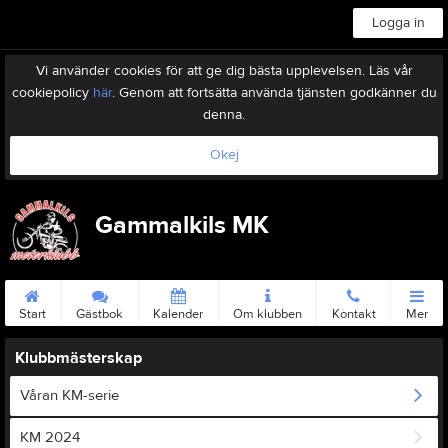
Logga in
Vi använder cookies för att ge dig bästa upplevelsen. Läs vår
cookiepolicy
här
. Genom att fortsätta använda tjänsten godkänner du
denna.
Okej
Gammalkils MK
Start
Gästbok
Kalender
Om klubben
Kontakt
Mer
Klubbmästerskap
Våran KM-serie
KM 2024