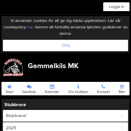
Logga in
Vi använder cookies för att ge dig bästa upplevelsen. Läs vår
cookiepolicy
här
. Genom att fortsätta använda tjänsten godkänner du
denna.
Okej
Gammalkils MK
Start
Gästbok
Kalender
Om klubben
Kontakt
Mer
Stubbrace
Stubbrace!
2025