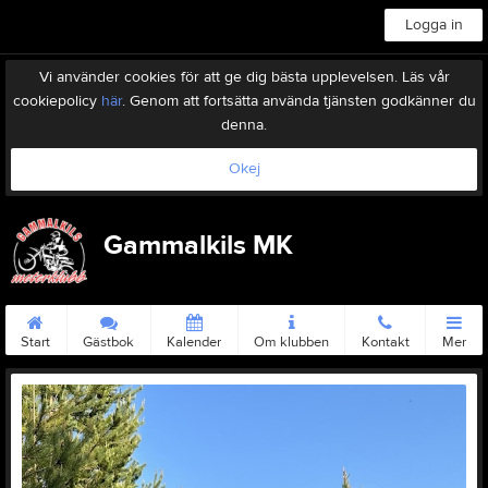
Logga in
Vi använder cookies för att ge dig bästa upplevelsen. Läs vår
cookiepolicy
här
. Genom att fortsätta använda tjänsten godkänner du
denna.
Okej
Gammalkils MK
Start
Gästbok
Kalender
Om klubben
Kontakt
Mer