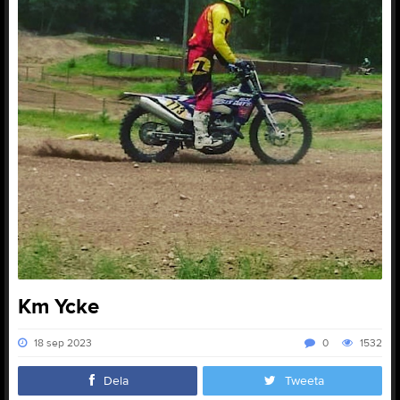
Km Ycke
18 sep 2023
0
1532
Dela
Tweeta