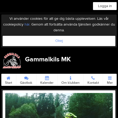
Logga in
Vi använder cookies för att ge dig bästa upplevelsen. Läs vår
cookiepolicy
här
. Genom att fortsätta använda tjänsten godkänner du
denna.
Okej
Gammalkils MK
Start
Gästbok
Kalender
Om klubben
Kontakt
Mer