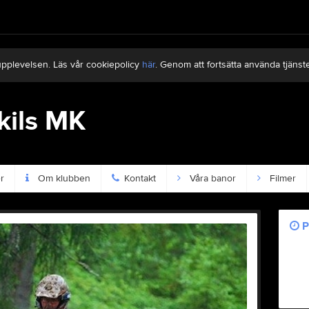
upplevelsen. Läs vår cookiepolicy
här
. Genom att fortsätta använda tjän
ils MK
r
Om klubben
Kontakt
Våra banor
Filmer
P