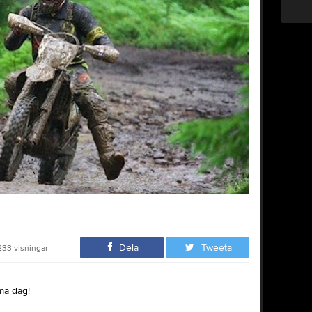
Dela
Tweeta
233
visningar
ma dag!