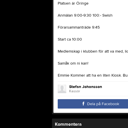
Platsen är Öringe
Anmälan 9:00-9:30 100:- Swish
Förarsammanträde 9:45
Start ca 10:00
Medlemskap i klubben för att va med, lic
Samåk om ni kan!
Emmie Kommer att ha en liten Kiosk. Bul
Stefan Johansson
Kassör
Dela på Facebook
Kommentera